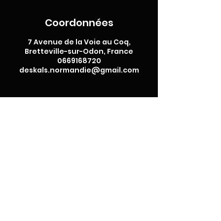
Coordonnées
7 Avenue de la Voie au Coq,
Bretteville-sur-Odon, France
0669168720
deskals.normandie@gmail.com
Déskals
Skatepark Indoor aux portes de Caen
7 avenue de la voie au
coq
14760 Bretteville-Sur-
Odon